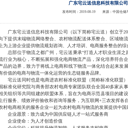
广东宅云送信息科技有限公司
发布时间：2019-08-19 来源：中国仓
广东宅云送信息科技有限公司（以下简称宅云送）创立于20
向下提供末端物流网络整合、农村物流配送体系整合、区域物
上为上游企业提供物流规划咨询、人才培训、电商服务整合的综
总部位于物流之都广州，宅云送秉承“打造人才职业生涯之
流行业为核心，不断拓展和强化电商物流产品，深化培养符合
产品的边界，致力于将线上电商和线下物流一体化结合起来发展
有价值的电商与物流一体化运营的生态链服务品牌。
宅云送同时也是电商进农村标准化联盟（简称标准化联盟
国标准化研究院与商务部农村电商专家团队联合全国40多家从
相关组织等共同组建的联盟体系，旨在为电商示范县项目的建
上行服务、绩效评价验收和咨询等服务，为互联网+三农发挥各
农村电商相关的服务企业一起为农村电商与物流的发展提供中国
企业愿景：致力成为中国供应链人才一站式服务商
企业使命：为人才创造价值
企业定位：科技提升物流智能，人才服务农村电商