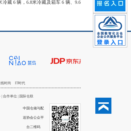
冷藏 6 辆，6.8
米冷藏及箱车 6 辆、9.6
在线时尚
IT时代
务
|
合作单位
|
国际仓联
中国仓储与配
送协会公众平
台二维码