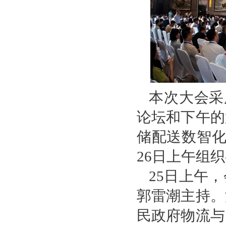
本次大会采
论坛和下午的
储配送数智化
26日上午组
25日上午
郭雷潮主持。
民政府物流与