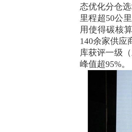
态优化分仓选
里程超50公
用使得碳核算
140余家供应
库获评一级（
峰值超95%。